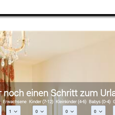
 noch einen Schritt zum Url
Erwachsene
Kinder (7-12)
Kleinkinder (4-6)
Babys (0-4)