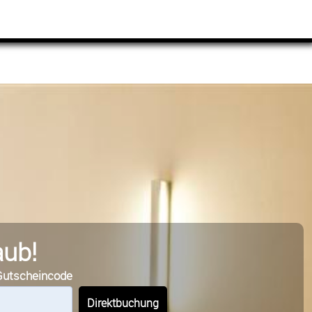
Buchung
aub!
Gutscheincode