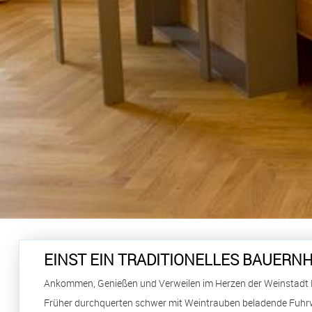
EINST EIN TRADITIONELLES BAUERN
Ankommen, Genießen und Verweilen im Herzen der Weinstadt 
Früher durchquerten schwer mit Weintrauben beladende Fuhrwer